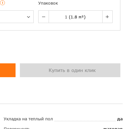
i
Упаковок
Купить в один клик
Укладка на теплый пол
да
Поверхность
матовая