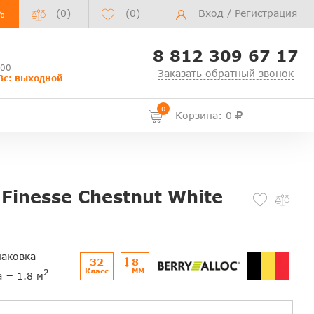
(0)
(
0
)
Вход
/
Регистрация
%
8 812 309 67 17
:00
Заказать обратный звонок
Вс: выходной
0
Корзина: 0
 Finesse Chestnut White
паковка
32
8
Класс
ММ
2
а = 1.8 м