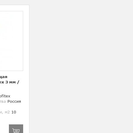
щая
ex 3 мм
/
fitex
тва
Россия
и, м2
10