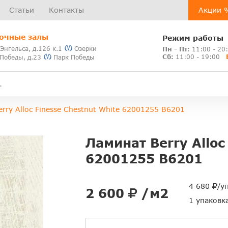
Статьи
Контакты
Акции 
очные залы
Режим работы
 Энгельса, д.126 к.1
Озерки
Пн - Пт:
11:00 - 20
Сб:
11:00 - 19:00
 Победы, д.23
Парк Победы
rry Alloc Finesse Chestnut White 62001255 B6201
Ламинат Berry Alloc
62001255 B6201
4 680
/у
2 600
/м2
1 упаковк