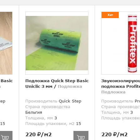
Хит
 Basic
Подложка Quick Step Basic
Звукоизолирую
а
Uniclic 3 мм
/
Подложка
подложка Profit
Подложка
tep
Производитель
Quick Step
Производитель
Pro
Страна производства
Страна производс
Бельгия
Толщина, мм
3
Толщина, мм
3
Площадь упаковк
15
Площадь упаковки, м2
15
220
/м2
220
/м2