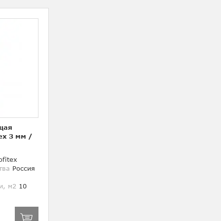
щая
ex 3 мм
/
fitex
тва
Россия
и, м2
10