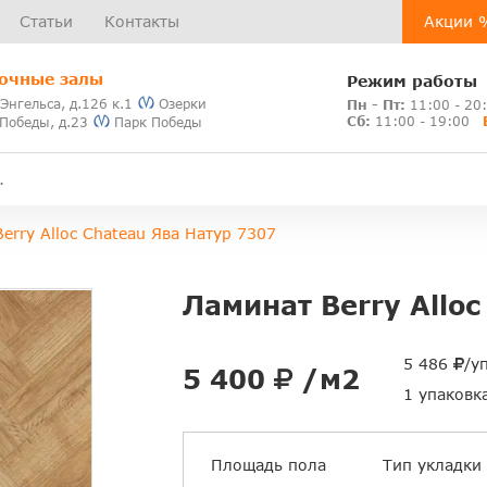
Статьи
Контакты
Акции 
очные залы
Режим работы
 Энгельса, д.126 к.1
Озерки
Пн - Пт:
11:00 - 20
Сб:
11:00 - 19:00
 Победы, д.23
Парк Победы
erry Alloc Chateau Ява Натур 7307
Ламинат Berry Alloc
5 486
/у
5 400
/м2
1 упаковк
Площадь пола
Тип укладки