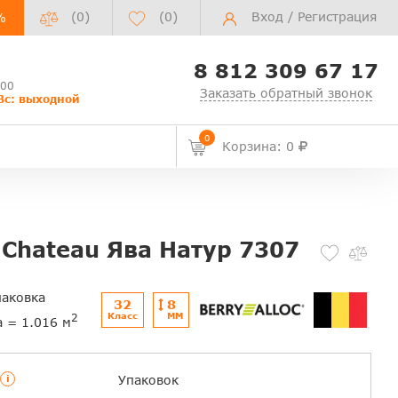
(0)
(
0
)
Вход
/
Регистрация
%
8 812 309 67 17
:00
Заказать обратный звонок
Вс: выходной
0
Корзина: 0
 Chateau Ява Натур 7307
паковка
32
8
Класс
ММ
2
а = 1.016 м
i
Упаковок