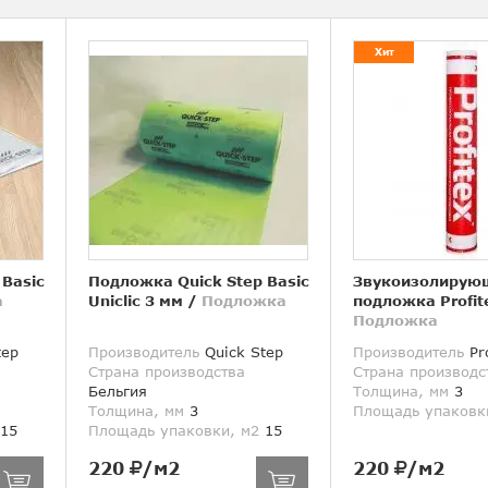
Хит
 Basic
Подложка Quick Step Basic
Звукоизолирую
а
Uniclic 3 мм
/
Подложка
подложка Profit
Подложка
tep
Производитель
Quick Step
Производитель
Pro
Страна производства
Страна производс
Бельгия
Толщина, мм
3
Толщина, мм
3
Площадь упаковк
15
Площадь упаковки, м2
15
220
/м2
220
/м2