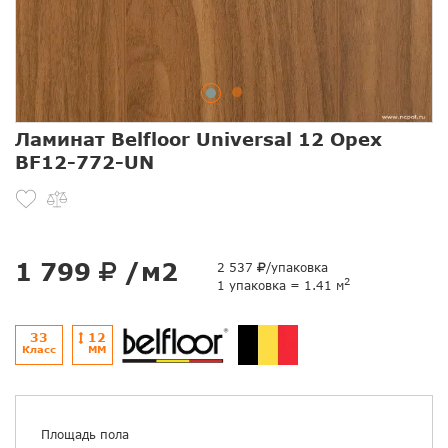
Ламинат Belfloor Universal 12 Орех
BF12-772-UN
1 799
/м2
2 537
/упаковка
2
1 упаковка = 1.41 м
33
12
Класс
ММ
Площадь пола