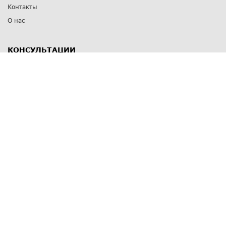
Контакты
О нас
КОНСУЛЬТАЦИИ
8 812 309 67 17
Заказать обратный звонок
Выставочные залы
С-Пб
,
пр. Энгельса, д.126 к.1
Озерки
С-Пб
,
ул. Победы, д.23
Парк Победы
Режим работы
Пн-Пт:
11:00 - 20:00
Сб:
11:00 - 19:00
Вс: выходной
СПОСОБЫ ОПЛАТЫ