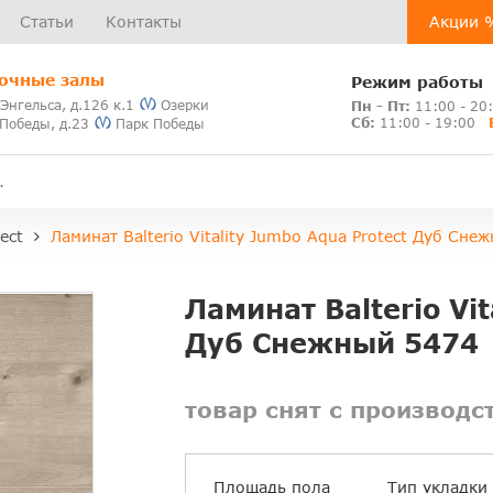
Статьи
Контакты
Акции 
очные залы
Режим работы
 Энгельса, д.126 к.1
Озерки
Пн - Пт:
11:00 - 20
Сб:
11:00 - 19:00
 Победы, д.23
Парк Победы
ect
Ламинат Balterio Vitality Jumbo Aqua Protect Дуб Сне
Ламинат Balterio Vit
Дуб Снежный 5474
товар снят с производс
Площадь пола
Тип укладки