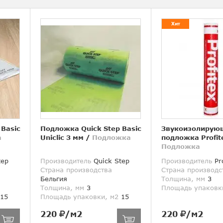
Хит
 Basic
Подложка Quick Step Basic
Звукоизолирую
а
Uniclic 3 мм
/
Подложка
подложка Profit
Подложка
tep
Производитель
Quick Step
Производитель
Pro
Страна производства
Страна производс
Бельгия
Толщина, мм
3
Толщина, мм
3
Площадь упаковк
15
Площадь упаковки, м2
15
220
/м2
220
/м2