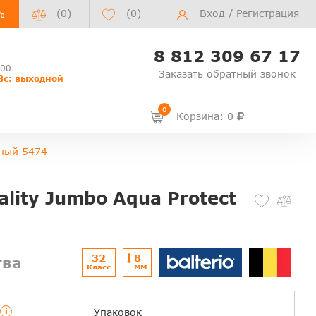
(0)
(
0
)
Вход
/
Регистрация
%
8 812 309 67 17
:00
Заказать обратный звонок
Вс: выходной
0
Корзина: 0
жный 5474
ality Jumbo Aqua Protect
32
8
тва
Класс
ММ
i
Упаковок