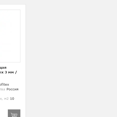
щая
ex 3 мм
/
fitex
тва
Россия
и, м2
10