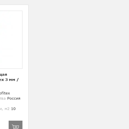
щая
ex 3 мм
/
fitex
тва
Россия
и, м2
10