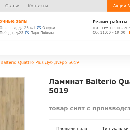
Статьи
Контакты
Акции 
очные залы
Режим работы
 Энгельса, д.126 к.1
Озерки
Пн - Пт:
11:00 - 20
Сб:
11:00 - 19:00
 Победы, д.23
Парк Победы
Balterio Quattro Plus Дуб Дуэро 5019
Ламинат Balterio Qu
5019
товар снят с производс
Площадь пола
Тип укладки