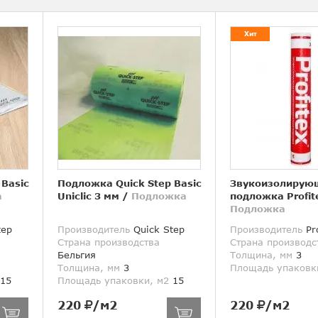
Хит
 Basic
Подложка Quick Step Basic
Звукоизолирую
а
Uniclic 3 мм
/
Подложка
подложка Profit
Подложка
tep
Производитель
Quick Step
Производитель
Pro
Страна производства
Страна производс
Бельгия
Толщина, мм
3
Толщина, мм
3
Площадь упаковк
15
Площадь упаковки, м2
15
220
/м2
220
/м2