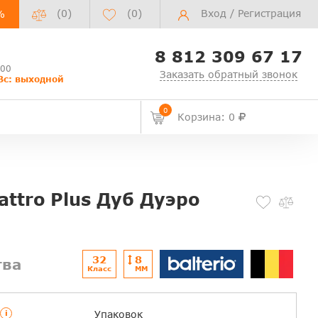
(0)
(
0
)
Вход
/
Регистрация
%
8 812 309 67 17
:00
Заказать обратный звонок
Вс: выходной
0
Корзина: 0
attro Plus Дуб Дуэро
32
8
тва
Класс
ММ
i
Упаковок