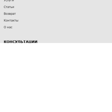
Услуги
Статьи
Возврат
Контакты
О нас
КОНСУЛЬТАЦИИ
8 812 309 67 17
Заказать обратный звонок
Выставочные залы
С-Пб
,
пр. Энгельса, д.126 к.1
Озерки
С-Пб
,
ул. Победы, д.23
Парк Победы
Режим работы
Пн-Пт:
11:00 - 20:00
Сб:
11:00 - 19:00
Вс: выходной
СПОСОБЫ ОПЛАТЫ