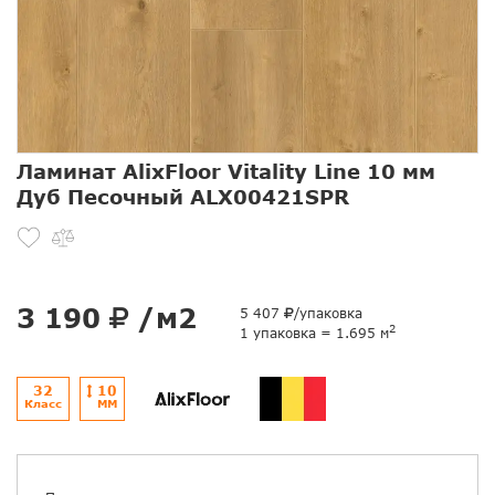
Ламинат AlixFloor Vitality Line 10 мм
Дуб Песочный ALX00421SPR
3 190
/м2
5 407
/упаковка
2
1 упаковка = 1.695 м
32
10
Класс
ММ