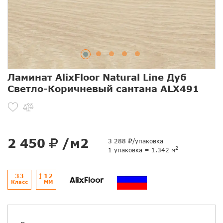
Ламинат AlixFloor Natural Line Дуб
Светло-Коричневый сантана ALX491
2 450
/м2
3 288
/упаковка
2
1 упаковка = 1.342 м
33
12
Класс
ММ