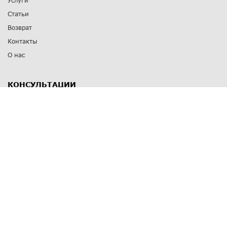
Услуги
Статьи
Возврат
Контакты
О нас
КОНСУЛЬТАЦИИ
8 812 309 67 17
Заказать обратный звонок
Выставочные залы
С-Пб
,
пр. Энгельса, д.126 к.1
Озерки
С-Пб
,
ул. Победы, д.23
Парк Победы
Режим работы
Пн-Пт:
11:00 - 20:00
Сб:
11:00 - 19:00
Вс: выходной
СПОСОБЫ ОПЛАТЫ