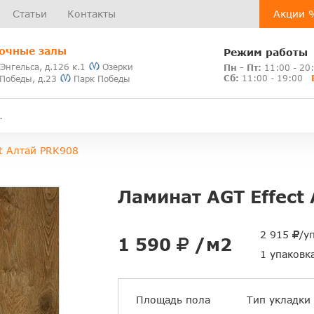
Статьи
Контакты
Акции 
очные залы
Режим работы
 Энгельса, д.126 к.1
Озерки
Пн - Пт:
11:00 - 20
Сб:
11:00 - 19:00
 Победы, д.23
Парк Победы
t Алтай PRK908
Ламинат AGT Effect
2 915
/у
1 590
/м2
1 упаковк
Площадь пола
Тип укладки