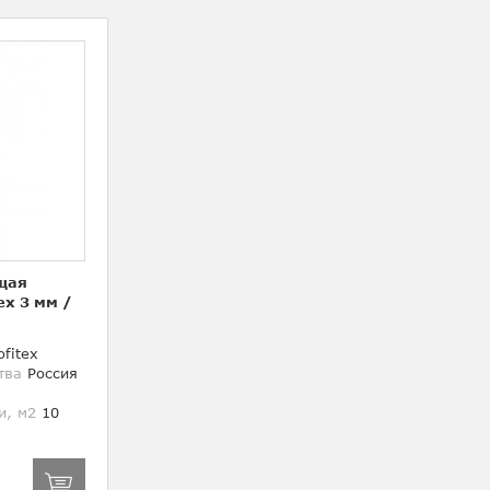
щая
ex 3 мм
/
fitex
тва
Россия
и, м2
10