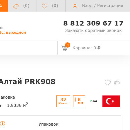
(0)
(
0
)
Вход
/
Регистрация
%
8 812 309 67 17
:00
Заказать обратный звонок
Вс: выходной
0
Корзина: 0
 Алтай PRK908
паковка
32
8
Класс
ММ
2
а = 1.8336 м
i
Упаковок