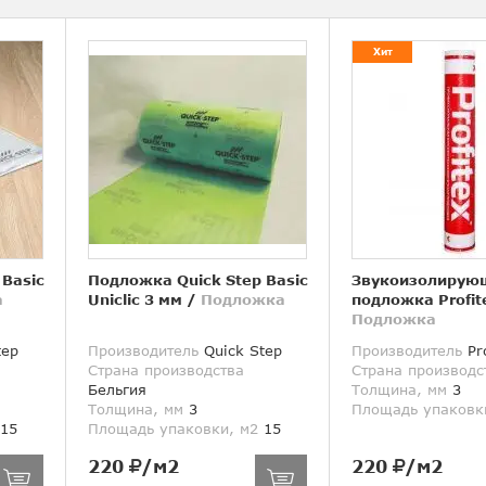
Хит
 Basic
Подложка Quick Step Basic
Звукоизолирую
а
Uniclic 3 мм
/
Подложка
подложка Profit
Подложка
tep
Производитель
Quick Step
Производитель
Pro
Страна производства
Страна производс
Бельгия
Толщина, мм
3
Толщина, мм
3
Площадь упаковк
15
Площадь упаковки, м2
15
220
/м2
220
/м2