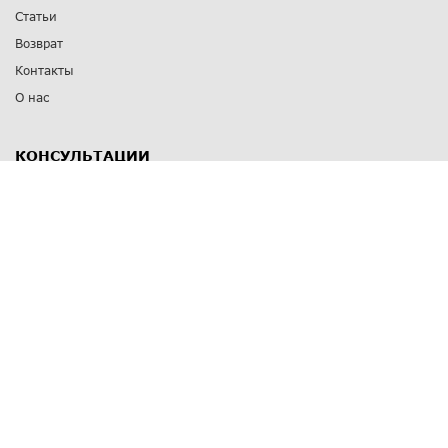
Статьи
Возврат
Контакты
О нас
КОНСУЛЬТАЦИИ
8 812 309 67 17
Заказать обратный звонок
Выставочные залы
С-Пб
,
пр. Энгельса, д.126 к.1
Озерки
С-Пб
,
ул. Победы, д.23
Парк Победы
Режим работы
Пн-Пт:
11:00 - 20:00
Сб:
11:00 - 19:00
Вс: выходной
СПОСОБЫ ОПЛАТЫ