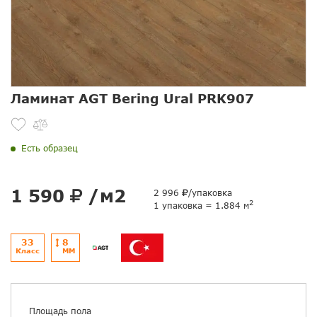
Ламинат AGT Bering Ural PRK907
Есть образец
1 590
/м2
2 996
/упаковка
2
1 упаковка = 1.884 м
33
8
Класс
ММ
Площадь пола