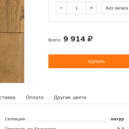
Без запаса
9 914
Всего:
Купить
ставка
Оплата
Другие цвета
Селекция
натур
Твердость по Бринеллю
3,7