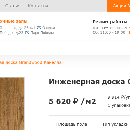
Статьи
Контакты
Акции 
очные залы
Режим работы
 Энгельса, д.126 к.1
Озерки
Пн - Пт:
11:00 - 20
Сб:
11:00 - 19:00
 Победы, д.23
Парк Победы
ая доска Grandwood Канелла
Инженерная доска 
9 914
/у
5 620
/м2
1 упаковк
Площадь пола
Тип укладки