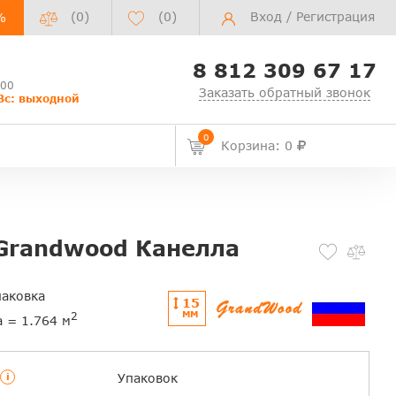
(0)
(
0
)
Вход
/
Регистрация
%
8 812 309 67 17
:00
Заказать обратный звонок
Вс: выходной
0
Корзина: 0
Grandwood Канелла
паковка
15
ММ
2
а = 1.764 м
i
Упаковок