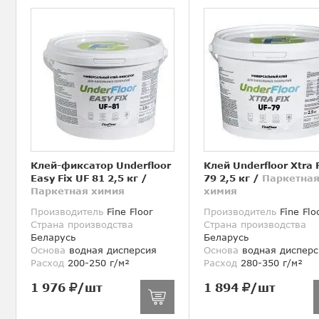
Клей-фиксатор Underfloor
Клей Underfloor Xtra 
Easy Fix UF 81 2,5 кг
/
79 2,5 кг
/
Паркетна
Паркетная химия
химия
Производитель
Fine Floor
Производитель
Fine Flo
Страна производства
Страна производства
Беларусь
Беларусь
Основа
водная дисперсия
Основа
водная дисперс
Расход
200-250 г/м²
Расход
280-350 г/м²
1 976
/шт
1 894
/шт