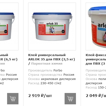
ьный
Клей универсальный
Клей фикс
Х (6,5 кг)
ARLOK 35 для ПВХ (3,5 кг)
универсал
мия
/
Паркетная химия
для ПВХ (3
химия
rbo
Производитель
Forbo
Производит
тва
Россия
Страна производства
Россия
Страна прои
 дисперсия
Основа
акриловая дисперсия
Основа
поли
/м2
Расход
230-450 г/м2
дисперсия
Расход
150-2
2 919
/шт
2 049
/