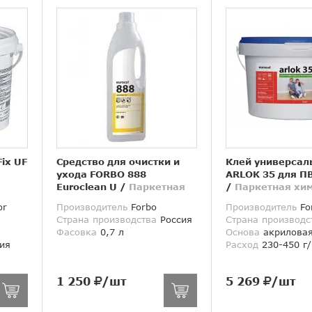
Fix UF
Средство для очистки и
Клей универсал
я
ухода FORBO 888
ARLOK 35 для ПВ
Euroclean U
/
Паркетная
/
Паркетная хи
химия
or
Производитель
Forbo
Производитель
Fo
Страна производства
Россия
Страна производс
Фасовка
0,7 л
Основа
акриловая
ия
Расход
230-450 г
1 250
/шт
5 269
/шт