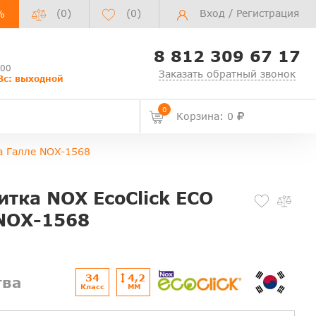
(0)
(
0
)
Вход
/
Регистрация
%
8 812 309 67 17
:00
Заказать обратный звонок
Вс: выходной
0
Корзина: 0
а Галле NOX-1568
тка NOX EcoClick ECO
NOX-1568
34
4,2
тва
Класс
ММ