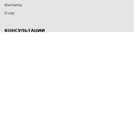
Контакты
О нас
КОНСУЛЬТАЦИИ
8 812 309 67 17
Заказать обратный звонок
Выставочные залы
С-Пб
,
пр. Энгельса, д.126 к.1
Озерки
С-Пб
,
ул. Победы, д.23
Парк Победы
Режим работы
Пн-Пт:
11:00 - 20:00
Сб:
11:00 - 19:00
Вс: выходной
СПОСОБЫ ОПЛАТЫ