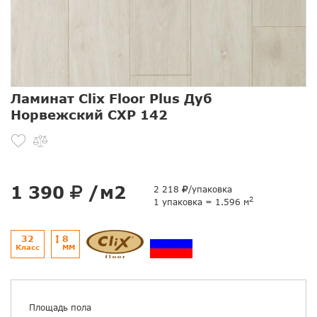
Ламинат Clix Floor Plus Дуб
Норвежский CXP 142
1 390
/м2
2 218
/упаковка
2
1 упаковка = 1.596 м
32
8
Класс
ММ
Площадь пола