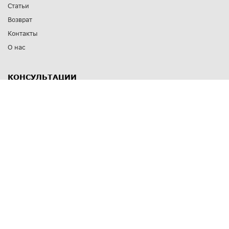
Статьи
Возврат
Контакты
О нас
КОНСУЛЬТАЦИИ
8 812 309 67 17
Заказать обратный звонок
Выставочные залы
С-Пб
,
пр. Энгельса, д.126 к.1
Озерки
С-Пб
,
ул. Победы, д.23
Парк Победы
Режим работы
Пн-Пт:
11:00 - 20:00
Сб:
11:00 - 19:00
Вс: выходной
СПОСОБЫ ОПЛАТЫ