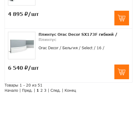
4 895
/шт
Плинтус Orac Decor SX173F гибкий
/
Плинтус
Orac Decor
Бельгия
Select
16
6 540
/шт
Товары 1 - 20 из 51
Начало | Пред. |
1
2
3
|
След.
|
Конец