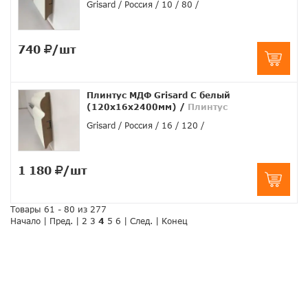
Grisard
Россия
10
80
740
/шт
Плинтус МДФ Grisard C белый
(120x16x2400мм)
/
Плинтус
Grisard
Россия
16
120
1 180
/шт
Товары 61 - 80 из 277
Начало
|
Пред.
|
2
3
4
5
6
|
След.
|
Конец