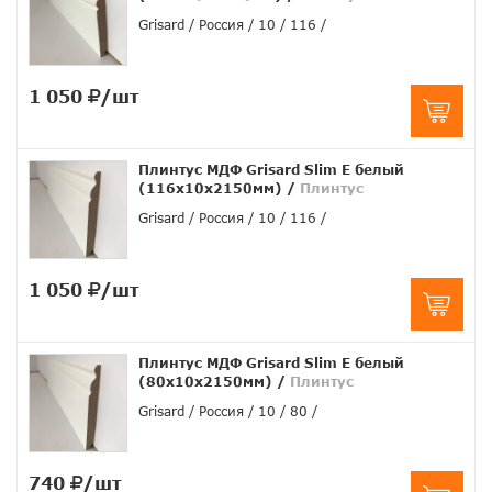
Grisard
Россия
10
116
1 050
/шт
Плинтус МДФ Grisard Slim E белый
(116x10x2150мм)
/
Плинтус
Grisard
Россия
10
116
1 050
/шт
Плинтус МДФ Grisard Slim E белый
(80x10x2150мм)
/
Плинтус
Grisard
Россия
10
80
740
/шт