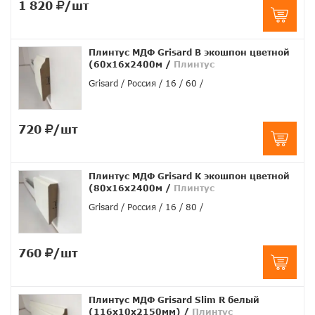
1 820
/шт
Плинтус МДФ Grisard B экошпон цветной
(60x16x2400м
/
Плинтус
Grisard
Россия
16
60
720
/шт
Плинтус МДФ Grisard K экошпон цветной
(80x16x2400м
/
Плинтус
Grisard
Россия
16
80
760
/шт
Плинтус МДФ Grisard Slim R белый
(116x10x2150мм)
/
Плинтус