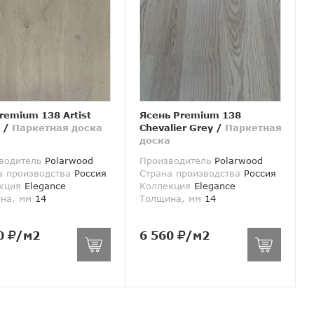
remium 138 Artist
Ясень Premium 138
/
Паркетная доска
Chevalier Grey
/
Паркетная
доска
водитель
Polarwood
Производитель
Polarwood
а производства
Россия
Страна производства
Россия
кция
Elegance
Коллекция
Elegance
на, мм
14
Толщина, мм
14
0
/м2
6 560
/м2