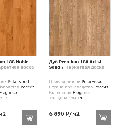
um 188 Noble
Дуб Premium 188 Artist
аркетная доска
Sand
/
Паркетная доска
ель
Polarwood
Производитель
Polarwood
изводства
Россия
Страна производства
Россия
legance
Коллекция
Elegance
м
14
Толщина, мм
14
м2
6 890
/м2