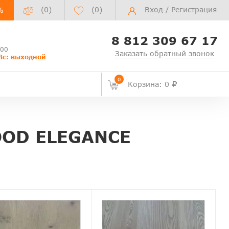
(0)
(
0
)
Вход
/
Регистрация
%
8 812 309 67 17
:00
Заказать обратный звонок
Вс: выходной
0
Корзина: 0
OD ELEGANCE