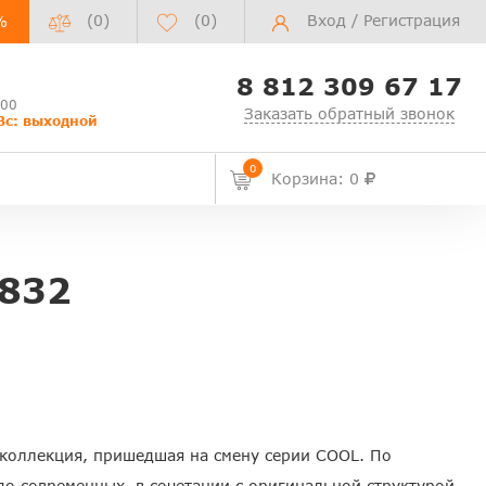
(0)
(
0
)
Вход
/
Регистрация
%
8 812 309 67 17
:00
Заказать обратный звонок
Вс: выходной
0
Корзина: 0
832
 коллекция, пришедшая на смену серии COOL. По
о современных, в сочетании с оригинальной структурой