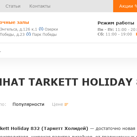
Статьи
Контакты
Акции 
очные залы
Режим работы
 Энгельса, д.126 к.1
Озерки
Пн - Пт:
11:00 - 20
Сб:
11:00 - 19:00
 Победы, д.23
Парк Победы
НАТ TARKETT HOLIDAY 
по:
Популярности
Цене
kett Holiday 832 (Таркетт Холидей)
— достаточно новая
оизводителя, широкая палитра дизайнов, от традиционных д