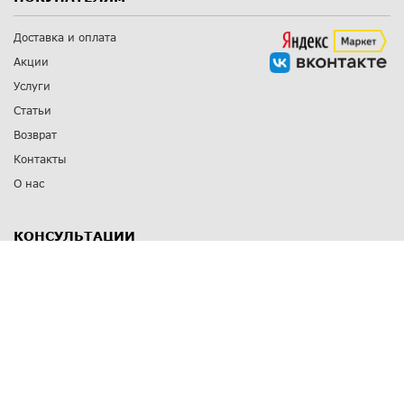
Доставка и оплата
Акции
Услуги
Статьи
Возврат
Контакты
О нас
КОНСУЛЬТАЦИИ
8 812 309 67 17
Заказать обратный звонок
Выставочные залы
С-Пб
,
пр. Энгельса, д.126 к.1
Озерки
С-Пб
,
ул. Победы, д.23
Парк Победы
Режим работы