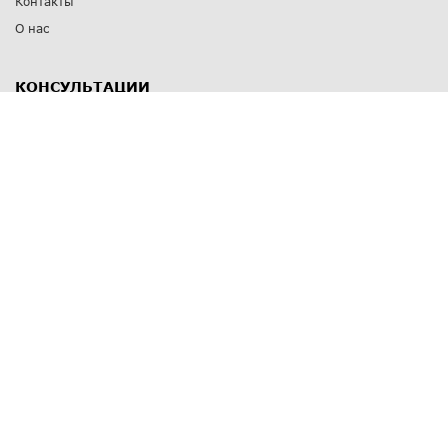
Контакты
О нас
КОНСУЛЬТАЦИИ
8 812 309 67 17
Заказать обратный звонок
Выставочные залы
С-Пб
,
пр. Энгельса, д.126 к.1
Озерки
С-Пб
,
ул. Победы, д.23
Парк Победы
Режим работы
Пн-Пт:
11:00 - 20:00
Сб:
11:00 - 19:00
Вс: выходной
СПОСОБЫ ОПЛАТЫ