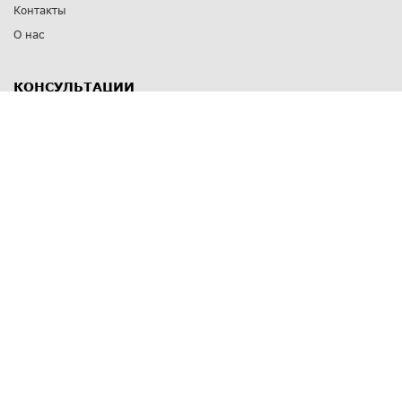
Контакты
О нас
КОНСУЛЬТАЦИИ
8 812 309 67 17
Заказать обратный звонок
Выставочные залы
С-Пб
,
пр. Энгельса, д.126 к.1
Озерки
С-Пб
,
ул. Победы, д.23
Парк Победы
Режим работы
Пн-Пт:
11:00 - 20:00
Сб:
11:00 - 19:00
Вс: выходной
СПОСОБЫ ОПЛАТЫ