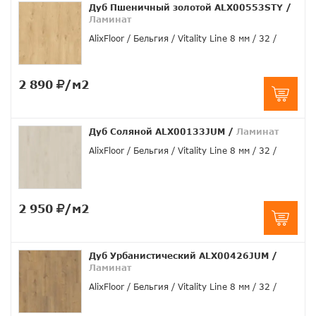
Дуб Пшеничный золотой ALX00553STY
/
Ламинат
AlixFloor
Бельгия
Vitality Line 8 мм
32
2 890
/м2
Дуб Соляной ALX00133JUM
/
Ламинат
AlixFloor
Бельгия
Vitality Line 8 мм
32
2 950
/м2
Дуб Урбанистический ALX00426JUM
/
Ламинат
AlixFloor
Бельгия
Vitality Line 8 мм
32