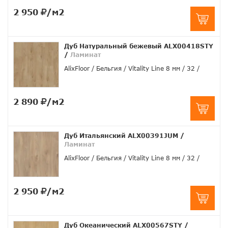
2 950
/м2
Дуб Натуральный бежевый ALX00418STY
/
Ламинат
AlixFloor
Бельгия
Vitality Line 8 мм
32
2 890
/м2
Дуб Итальянский ALX00391JUM
/
Ламинат
AlixFloor
Бельгия
Vitality Line 8 мм
32
2 950
/м2
Дуб Океанический ALX00567STY
/