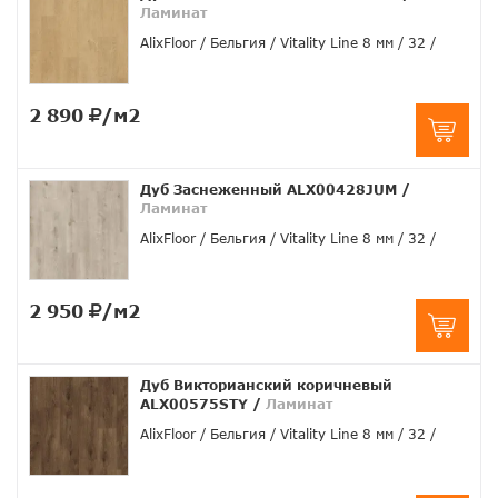
Ламинат
AlixFloor
Бельгия
Vitality Line 8 мм
32
2 890
/м2
Дуб Заснеженный ALX00428JUM
/
Ламинат
AlixFloor
Бельгия
Vitality Line 8 мм
32
2 950
/м2
Дуб Викторианский коричневый
ALX00575STY
/
Ламинат
AlixFloor
Бельгия
Vitality Line 8 мм
32