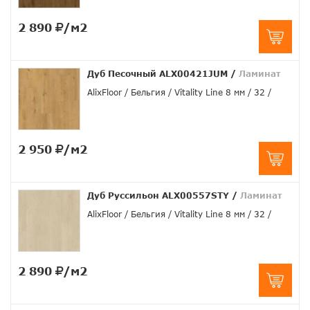
2 890
/м2
Дуб Песочный ALX00421JUM
/
Ламинат
AlixFloor
Бельгия
Vitality Line 8 мм
32
2 950
/м2
Дуб Руссильон ALX00557STY
/
Ламинат
AlixFloor
Бельгия
Vitality Line 8 мм
32
2 890
/м2