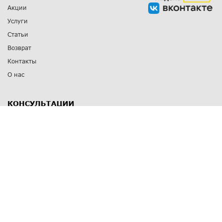
Акции
Услуги
Статьи
Возврат
Контакты
О нас
КОНСУЛЬТАЦИИ
8 812 309 67 17
Заказать обратный звонок
Выставочные залы
С-Пб
,
пр. Энгельса, д.126 к.1
Озерки
С-Пб
,
ул. Победы, д.23
Парк Победы
Режим работы
Пн-Пт:
11:00 - 20:00
Сб:
11:00 - 19:00
Вс: выходной