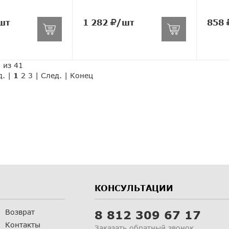
шт
1 282
/шт
858
 из 41
д. |
1
2
3
|
След.
|
Конец
КОНСУЛЬТАЦИИ
Возврат
8 812 309 67 17
Контакты
Заказать обратный звонок