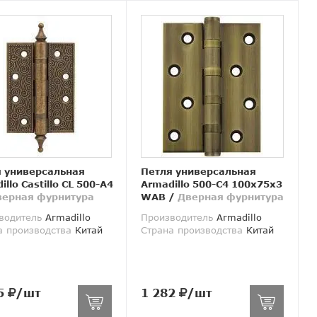
 универсальная
Петля универсальная
llo Castillo CL 500-A4
Armadillo 500-C4 100x75x3
верная фурнитура
WAB
/
Дверная фурнитура
водитель
Armadillo
Производитель
Armadillo
а производства
Китай
Страна производства
Китай
5
/шт
1 282
/шт