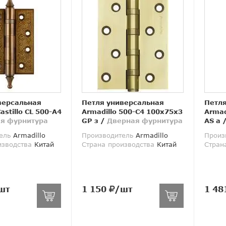
версальная
Петля универсальная
Петля
astillo CL 500-A4
Armadillo 500-C4 100x75x3
Armad
я фурнитура
GP з
/
Дверная фурнитура
AS а
ель
Armadillo
Производитель
Armadillo
Произ
изводства
Китай
Страна производства
Китай
Стран
шт
1 150
/шт
1 48