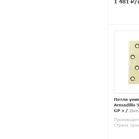
1 481
/
Петля уни
Armadillo 
GP з
/
Две
Производит
Страна про