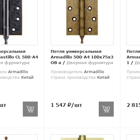
версальная
Петля универсальная
Петля
astillo CL 500-A4
Armadillo 500-A4 100x75x3
Armadi
я фурнитура
OB а
/
Дверная фурнитура
1
/
Д
ель
Armadillo
Производитель
Armadillo
Произ
изводства
Китай
Страна производства
Китай
Стран
шт
1 547
/шт
2 81