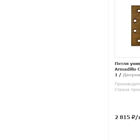
Петля уни
Armadillo C
1
/
Дверна
Производит
Страна про
2 815
/