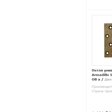
Петля уни
Armadillo 
OB а
/
Две
Производит
Страна про