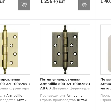
шт
1 256
/шт
1 40
версальная
Петля универсальная
Петля
500-A4 100x75x3
Armadillo 500-A4 100x75x3
Armad
рная фурнитура
AВ б
/
Дверная фурнитура
мато
ель
Armadillo
Производитель
Armadillo
Произ
изводства
Китай
Страна производства
Китай
Стран