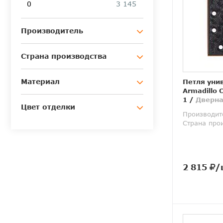
0
3 145
Производитель
Страна производства
Материал
Петля уни
Armadillo C
1
/
Дверна
Цвет отделки
Производит
Страна про
2 815
/