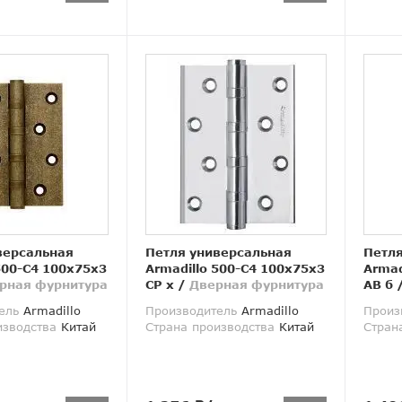
версальная
Петля универсальная
Петля
500-C4 100x75x3
Armadillo 500-C4 100x75x3
Armad
рная фурнитура
CP х
/
Дверная фурнитура
AВ б
ель
Armadillo
Производитель
Armadillo
Произ
изводства
Китай
Страна производства
Китай
Стран