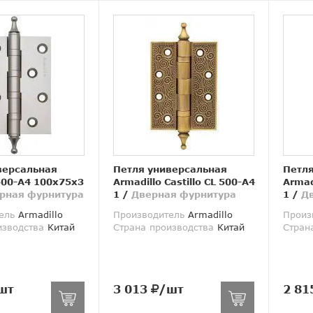
версальная
Петля универсальная
Петля
500-A4 100x75x3
Armadillo Castillo CL 500-A4
Armadi
рная фурнитура
1
/
Дверная фурнитура
1
/
Д
ель
Armadillo
Производитель
Armadillo
Произ
изводства
Китай
Страна производства
Китай
Стран
шт
3 013
/шт
2 81