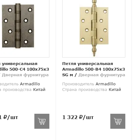
 универсальная
Петля универсальная
illo 500-C4 100x75x3
Armadillo 500-B4 100x75x3
/
Дверная фурнитура
SG м
/
Дверная фурнитура
водитель
Armadillo
Производитель
Armadillo
а производства
Китай
Страна производства
Китай
1
/шт
1 322
/шт