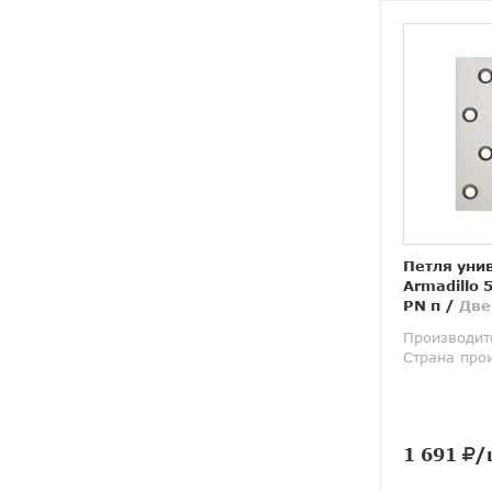
Петля уни
Armadillo 
PN п
/
Две
Производит
Страна про
1 691
/