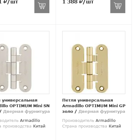
1
/шт
1 388
/шт
 универсальная
Петля универсальная
illo OPTIMUM Mini SN
Armadillo OPTIMUM Mini GP
/
Дверная фурнитура
золо
/
Дверная фурнитура
водитель
Armadillo
Производитель
Armadillo
а производства
Китай
Страна производства
Китай