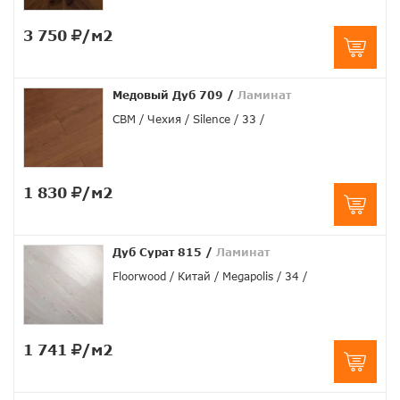
3 750
/м2
Медовый Дуб 709
/
Ламинат
CBM
Чехия
Silence
33
1 830
/м2
Дуб Сурат 815
/
Ламинат
Floorwood
Китай
Megapolis
34
1 741
/м2