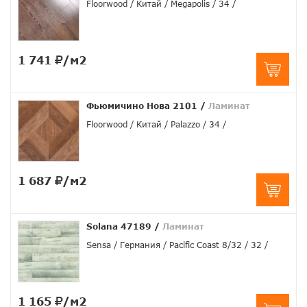
Floorwood
Китай
Megapolis
34
1 741
/м2
Фьюмичино Нова 2101
/
Ламинат
Floorwood
Китай
Palazzo
34
1 687
/м2
Solana 47189
/
Ламинат
Sensa
Германия
Pacific Coast 8/32
32
1 165
/м2