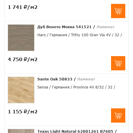
1 741
/м2
Дуб Венето Мокка 541521
/
Ламинат
Haro
Германия
Tritty 100 Gran Via 4V
32
4 750
/м2
Sante Oak 50833
/
Ламинат
Sensa
Германия
Province 4V 8/32
32
1 155
/м2
Texas Light Natural 62001261 B7605
/